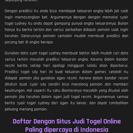
sepanjang taruhan.
Dengan prediksi itu anda bisa mendapat keluaran angka lebih jeli saat
ingin memasangkan bet. Argumennya dengan dengan memakai syair
togel sydney itu anda dapat gampang punyai angka keluarannya. Bukan
hanya itu berita terkini dan serius perbaikan didapat pemain saat ingin
taruhan. Seterusnya pemain semakin mudah membuat prediksi dan
pasang bet di angka berapa.
Gunakan data syair togel sydney membuat bettor lebih mudah cari data
serius terkini masalah prediksi keluaran angka. Karena dalam bandar
resmi berita setiap hari apalagi mingguan selalu akan diperbarui.
Prediksi togel sdy hari ini buat keluaran dalam games setelah itu
didapat pemain jika gunakan agen resmi. Karena dalam bandar resmi
ditaksir buat syair sdy sendiri bisa menolong pemain dan memberi
keuntungan. Hal seperti itu satu diantaranya masalah yang disukai oleh
pemain jika taruhan dalam agen judi togel resmi. Argumennya semua
berita syair togel sydney dari agen itu benar, dan dapat tambahkan
peluang menang pemain.
Daftar Dengan Situs Judi Togel Online
Paling dipercaya di Indonesia