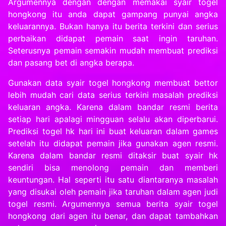
Argumennya dengan dengan memakai syair togel
hongkong itu anda dapat gampang punyai angka
keluarannya. Bukan hanya itu berita terkini dan serius
perbaikan didapat pemain saat ingin taruhan.
Seterusnya pemain semakin mudah membuat prediksi
dan pasang bet di angka berapa.
Gunakan data syair togel hongkong membuat bettor
lebih mudah cari data serius terkini masalah prediksi
keluaran angka. Karena dalam bandar resmi berita
setiap hari apalagi mingguan selalu akan diperbarui.
Prediksi togel hk hari ini buat keluaran dalam games
setelah itu didapat pemain jika gunakan agen resmi.
Karena dalam bandar resmi ditaksir buat syair hk
sendiri bisa menolong pemain dan memberi
keuntungan. Hal seperti itu satu diantaranya masalah
yang disukai oleh pemain jika taruhan dalam agen judi
togel resmi. Argumennya semua berita syair togel
hongkong dari agen itu benar, dan dapat tambahkan