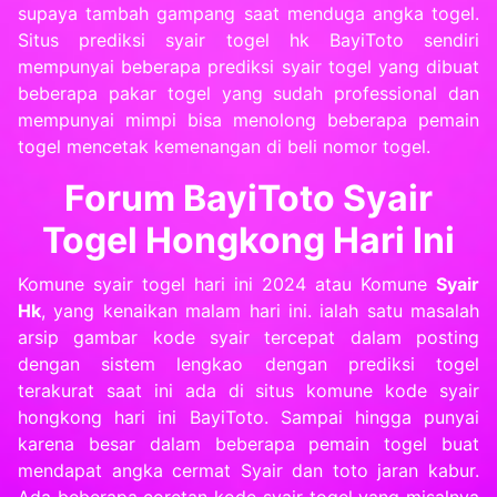
supaya tambah gampang saat menduga angka togel.
Situs prediksi syair togel hk BayiToto sendiri
mempunyai beberapa prediksi syair togel yang dibuat
beberapa pakar togel yang sudah professional dan
mempunyai mimpi bisa menolong beberapa pemain
togel mencetak kemenangan di beli nomor togel.
Forum BayiToto Syair
Togel Hongkong Hari Ini
Komune syair togel hari ini 2024 atau Komune
Syair
Hk
, yang kenaikan malam hari ini. ialah satu masalah
arsip gambar kode syair tercepat dalam posting
dengan sistem lengkao dengan prediksi togel
terakurat saat ini ada di situs komune kode syair
hongkong hari ini BayiToto. Sampai hingga punyai
karena besar dalam beberapa pemain togel buat
mendapat angka cermat Syair dan toto jaran kabur.
Ada beberapa coretan kode syair togel yang misalnya