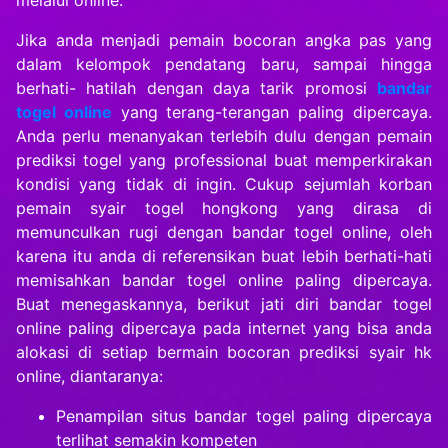
Jika anda menjadi pemain bocoran angka pas yang
dalam kelompok pendatang baru, sampai hingga
berhati- hatilah dengan daya tarik promosi
bandar
togel online
yang terang-terangan paling dipercaya.
Anda perlu menanyakan terlebih dulu dengan pemain
prediksi togel yang professional buat memperkirakan
kondisi yang tidak di ingin. Cukup sejumlah korban
pemain syair togel hongkong yang dirasa di
memunculkan rugi dengan bandar togel online, oleh
karena itu anda di referensikan buat lebih berhati-hati
memisahkan bandar togel online paling dipercaya.
Buat menegaskannya, berikut jati diri bandar togel
online paling dipercaya pada internet yang bisa anda
alokasi di setiap bermain bocoran prediksi syair hk
online, diantaranya:
Penampilan situs bandar togel paling dipercaya
terlihat semakin kompeten