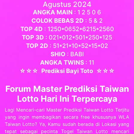
Agustus 2024
ANGKA MAIN
:
1 2 5 0 6
COLOK BEBAS 2D
:
5 & 2
TOP 4D
:
1250*0652*6215*2560
TOP 3D
:
021*012*501*250*125
TOP 2D
:
51*21*10*52*15*02
SHIO
:
BABI
ANGKA TWINS
:
11
☆☆☆
Prediksi Bayi Toto
☆☆☆
Forum Master Prediksi Taiwan
Lotto Hari Ini Terpercaya
Lagi Mencari-cari Master Prediksi Taiwan Lotto Terjitu
yang ingin membagikan secara free khususnya WLA
Taiwan Lotto? Ya, Kamu sudah berada di Lokasi yang
tepat sebagai pecinta Togel Taiwan Lotto mencari