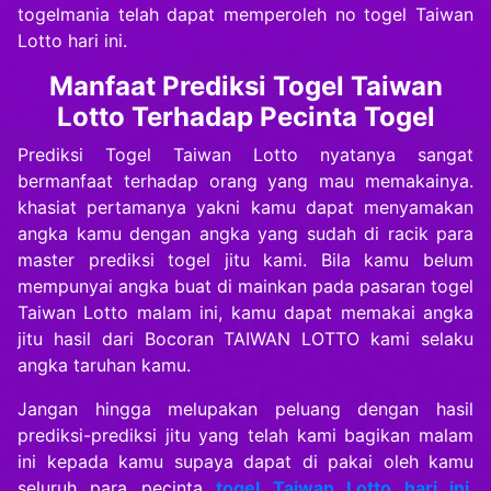
togelmania telah dapat memperoleh no togel Taiwan
Lotto hari ini.
Manfaat Prediksi Togel Taiwan
Lotto Terhadap Pecinta Togel
Prediksi Togel Taiwan Lotto nyatanya sangat
bermanfaat terhadap orang yang mau memakainya.
khasiat pertamanya yakni kamu dapat menyamakan
angka kamu dengan angka yang sudah di racik para
master prediksi togel jitu kami. Bila kamu belum
mempunyai angka buat di mainkan pada pasaran togel
Taiwan Lotto malam ini, kamu dapat memakai angka
jitu hasil dari Bocoran TAIWAN LOTTO kami selaku
angka taruhan kamu.
Jangan hingga melupakan peluang dengan hasil
prediksi-prediksi jitu yang telah kami bagikan malam
ini kepada kamu supaya dapat di pakai oleh kamu
seluruh para pecinta
togel Taiwan Lotto hari ini
.