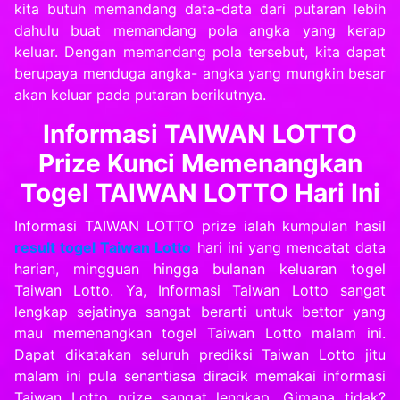
kita butuh memandang data-data dari putaran lebih
dahulu buat memandang pola angka yang kerap
keluar. Dengan memandang pola tersebut, kita dapat
berupaya menduga angka- angka yang mungkin besar
akan keluar pada putaran berikutnya.
Informasi TAIWAN LOTTO
Prize Kunci Memenangkan
Togel TAIWAN LOTTO Hari Ini
Informasi TAIWAN LOTTO prize ialah kumpulan hasil
result togel Taiwan Lotto
hari ini yang mencatat data
harian, mingguan hingga bulanan keluaran togel
Taiwan Lotto. Ya, Informasi Taiwan Lotto sangat
lengkap sejatinya sangat berarti untuk bettor yang
mau memenangkan togel Taiwan Lotto malam ini.
Dapat dikatakan seluruh prediksi Taiwan Lotto jitu
malam ini pula senantiasa diracik memakai informasi
Taiwan Lotto prize sangat lengkap. Gimana tidak?