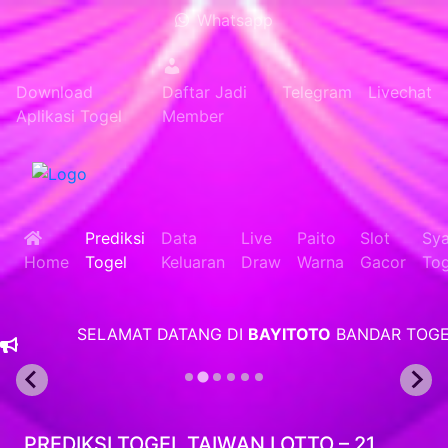
Whatsapp
Download
Daftar Jadi
Telegram
Livechat
Aplikasi Togel
Member
Prediksi
Data
Live
Paito
Slot
Sya
Home
Togel
Keluaran
Draw
Warna
Gacor
Tog
SELAMAT DATANG DI
BAYITOTO
BANDAR TOGEL ONLIN
PREDIKSI TOGEL TAIWAN LOTTO – 21