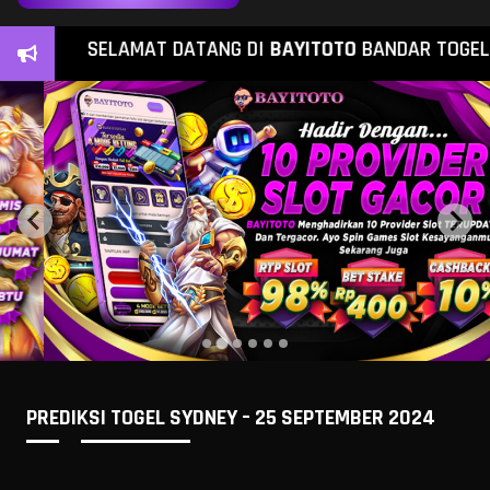
SELAMAT DATANG DI
BAYITOTO
BANDAR TOGEL ONL
PREDIKSI TOGEL SYDNEY – 25 SEPTEMBER 2024