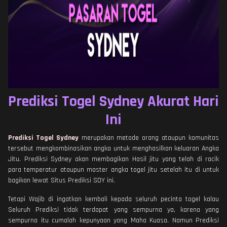
Prediksi Togel Sydney Akurat Hari
Ini
Prediksi Togel Sydney
merupakan metode orang ataupun komunitas
tersebut mengkombinasikan angka untuk menghasilkan keluaran Angka
Jitu. Prediksi Sydney akan membagikan Hasil jitu yang telah di racik
para temperatur ataupun master angka togel jitu setelah itu di untuk
bagikan lewat Situs Prediksi SDY ini.
Tetapi Wajib di ingatkan kembali kepada seluruh pecinta togel kalau
Seluruh Prediksi tidak terdapat yang sempurna ya, karena yang
sempurna itu cumalah kepunyaan yang Maha Kuasa. Namun Prediksi