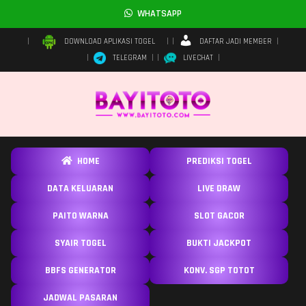
WHATSAPP
DAFTAR JADI MEMBER
DOWNLOAD APLIKASI TOGEL
TELEGRAM
LIVECHAT
HOME
PREDIKSI TOGEL
DATA KELUARAN
LIVE DRAW
PAITO WARNA
SLOT GACOR
SYAIR TOGEL
BUKTI JACKPOT
BBFS GENERATOR
KONV. SGP TOTOT
JADWAL PASARAN