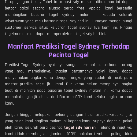
Tetapi jangan takut, Tabel informasi sdy master dihalaman ini dapat
bettor pakai secara leluasa serta free. Apalagi kami bersedia
membagikan bocoran togel sydney malam ini kepada seluruh
wisatawan yang mau bermain togel sdy hari ini. Lumayan menghubungi
customer service situs keluaran togel sydney live kami ini, Hingga
togelmania telah dapat memperoleh no togel sdy hari ini.
Manfaat Prediksi Togel Sydney Terhadap
Pecinta Togel
Prediksi Togel Sydney nyatanya sangat bermanfaat terhadap orang
yang mau memakainya. khasiat pertamanya yakni kamu dapat
menyamakan angka kamu dengan angka yang sudah di racik para
master prediksi togel jitu kami. Bila kamu belum mempunyai angka
buat di mainkan pada pasaran togel sydney malam ini, kamu dapat
memakai angka jitu hasil dari Bocoran SDY kami selaku angka taruhan
kamu.
Jangan hingga melupakan peluang dengan hasil prediksi-prediksi jitu
yang telah kami bagikan malam ini kepada kamu supaya dapat di pakai
oleh kamu seluruh para pecinta
togel sdy hari ini
. Tolong di ingat ya,
kami tidak membagikan jaminan 100% bakalan tembus, paling tidak