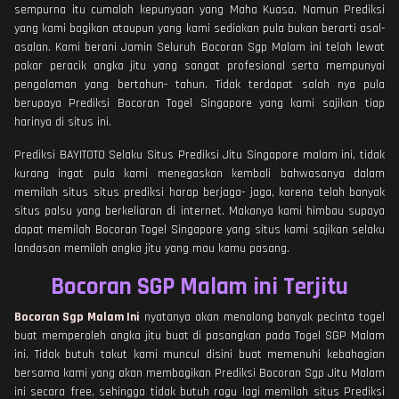
sempurna itu cumalah kepunyaan yang Maha Kuasa. Namun Prediksi
yang kami bagikan ataupun yang kami sediakan pula bukan berarti asal-
asalan. Kami berani Jamin Seluruh Bocoran Sgp Malam ini telah lewat
pakar peracik angka jitu yang sangat profesional serta mempunyai
pengalaman yang bertahun- tahun. Tidak terdapat salah nya pula
berupaya Prediksi Bocoran Togel Singapore yang kami sajikan tiap
harinya di situs ini.
Prediksi BAYITOTO Selaku Situs Prediksi Jitu Singapore malam ini, tidak
kurang ingat pula kami menegaskan kembali bahwasanya dalam
memilah situs situs prediksi harap berjaga- jaga, karena telah banyak
situs palsu yang berkeliaran di internet. Makanya kami himbau supaya
dapat memilah Bocoran Togel Singapore yang situs kami sajikan selaku
landasan memilah angka jitu yang mau kamu pasang.
Bocoran SGP Malam ini Terjitu
Bocoran Sgp Malam Ini
nyatanya akan menolong banyak pecinta togel
buat memperoleh angka jitu buat di pasangkan pada Togel SGP Malam
ini. Tidak butuh takut kami muncul disini buat memenuhi kebahagian
bersama kami yang akan membagikan Prediksi Bocoran Sgp Jitu Malam
ini secara free, sehingga tidak butuh ragu lagi memilah situs Prediksi