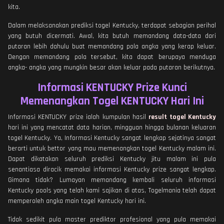
kita.
Dalam melaksanakan prediksi togel Kentucky, terdapat sebagian perihal
yang butuh dicermati. Awal, kita butuh memandang data-data dari
putaran lebih dahulu buat memandang pola angka yang kerap keluar.
Dengan memandang pola tersebut, kita dapat berupaya menduga
angka- angka yang mungkin besar akan keluar pada putaran berikutnya.
Informasi KENTUCKY Prize Kunci
Memenangkan Togel KENTUCKY Hari Ini
Informasi KENTUCKY prize ialah kumpulan hasil
result togel Kentucky
hari ini yang mencatat data harian, mingguan hingga bulanan keluaran
togel Kentucky. Ya, Informasi Kentucky sangat lengkap sejatinya sangat
berarti untuk bettor yang mau memenangkan togel Kentucky malam ini.
Dapat dikatakan seluruh prediksi Kentucky jitu malam ini pula
senantiasa diracik memakai informasi Kentucky prize sangat lengkap.
Gimana tidak? Lumayan memandang kembali seluruh informasi
Kentucky pools yang telah kami sajikan di atas, Togelmania telah dapat
memperoleh angka main togel Kentucky hari ini.
Tidak sedikit pula master prediktor profesional yang pula memakai