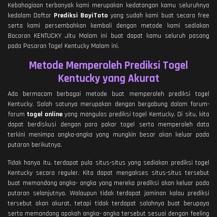
Kebahagiaan terbanyak kami merupakan kedatangan kamu seluruhnya
kedalam Daftar
Prediksi BayiToto
yang sudah kami buat secara free
serta kami persembahkan kembali dengan metode kami sediakan
Bocoran KENTUCKY Jitu Malam ini buat dapat kamu seluruh pasang
pada Pasaran Togel Kentucky Malam ini.
Metode Memperoleh Prediksi Togel
Kentucky yang Akurat
Ada bermacam berbagai metode buat memperoleh prediksi togel
Kentucky. Salah satunya merupakan dengan bergabung dalam forum-
forum
togel online
yang mangulas prediksi togel Kentucky. Di situ, kita
dapat berdiskusi dengan para pakar togel serta memperoleh data
terkini menimpa angka-angka yang mungkin besar akan keluar pada
putaran berikutnya.
Tidak hanya itu, terdapat pula situs-situs yang sediakan prediksi togel
Kentucky secara reguler. Kita dapat mengakses situs-situs tersebut
buat memandang angka- angka yang mereka prediksi akan keluar pada
putaran selanjutnya. Walaupun tidak terdapat jaminan kalau prediksi
tersebut akan akurat, tetapi tidak terdapat salahnya buat berupaya
serta memandang apakah angka- angka tersebut sesuai dengan feeling