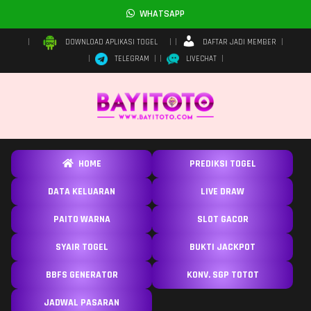
WHATSAPP
DAFTAR JADI MEMBER
DOWNLOAD APLIKASI TOGEL
TELEGRAM
LIVECHAT
HOME
PREDIKSI TOGEL
DATA KELUARAN
LIVE DRAW
PAITO WARNA
SLOT GACOR
SYAIR TOGEL
BUKTI JACKPOT
BBFS GENERATOR
KONV. SGP TOTOT
JADWAL PASARAN