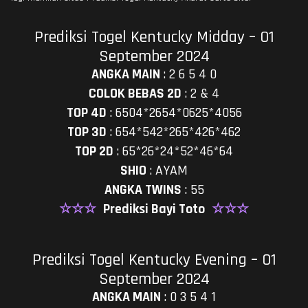
Prediksi Togel Kentucky Midday – 01
September 2024
ANGKA MAIN
:
2 6 5 4 0
COLOK BEBAS 2D
:
2 & 4
TOP 4D
:
6504*2654*0625*4056
TOP 3D
:
654*542*265*426*462
TOP 2D
:
65*26*24*52*46*64
SHIO
:
AYAM
ANGKA TWINS
:
55
☆☆☆
Prediksi Bayi Toto
☆☆☆
Prediksi Togel Kentucky Evening – 01
September 2024
ANGKA MAIN
:
0 3 5 4 1