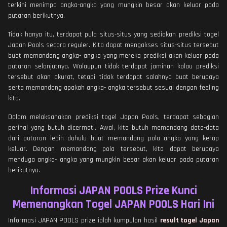
terkini menimpa angka-angka yang mungkin besar akan keluar pada
putaran berikutnya.
Tidak hanya itu, terdapat pula situs-situs yang sediakan prediksi togel
Japan Pools secara reguler. Kita dapat mengakses situs-situs tersebut
buat memandang angka- angka yang mereka prediksi akan keluar pada
putaran selanjutnya. Walaupun tidak terdapat jaminan kalau prediksi
tersebut akan akurat, tetapi tidak terdapat salahnya buat berupaya
serta memandang apakah angka- angka tersebut sesuai dengan feeling
kita.
Dalam melaksanakan prediksi togel Japan Pools, terdapat sebagian
perihal yang butuh dicermati. Awal, kita butuh memandang data-data
dari putaran lebih dahulu buat memandang pola angka yang kerap
keluar. Dengan memandang pola tersebut, kita dapat berupaya
menduga angka- angka yang mungkin besar akan keluar pada putaran
berikutnya.
Informasi JAPAN POOLS Prize Kunci
Memenangkan Togel JAPAN POOLS Hari Ini
Informasi JAPAN POOLS prize ialah kumpulan hasil
result togel Japan