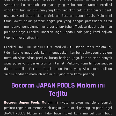
sempurna itu cumalah kepunyaan yang Maha Kuasa. Namun Prediksi
yang kami bagikan ataupun yang kami sediakan pula bukan berarti asal-
asalan. Kami berani Jamin Seluruh Bocoran Japan Pools Malam ini
telah lewat pakar peracik angka jitu yang sangat profesional serta
mempunyai pengalaman yang bertahun- tahun. Tidak terdapat salah nya
pula berupaya Prediksi Bocoran Togel Japan Pools yang kami sajikan
tiap harinya di situs ini.
Prediksi BAYITOTO Selaku Situs Prediksi Jitu Japan Pools malam ini,
tidak kurang ingat pula kami menegaskan kembali bahwasanya dalam
memilah situs situs prediksi harap berjaga- jaga, karena telah banyak
situs palsu yang berkeliaran di internet. Makanya kami himbau supaya
dapat memilah Bocoran Togel Japan Pools yang situs kami sajikan
selaku landasan memilah angka jitu yang mau kamu pasang.
Bocoran JAPAN POOLS Malam ini
Terjitu
Bocoran Japan Pools Malam Ini
nyatanya akan menolong banyak
pecinta togel buat memperoleh angka jitu buat di pasangkan pada Togel
JAPAN POOLS Malam ini. Tidak butuh takut kami muncul disini buat