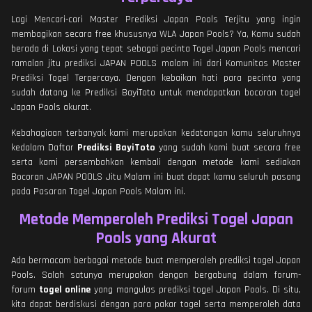
Lagi Mencari-cari Master Prediksi Japan Pools Terjitu yang ingin
membagikan secara free khususnya WLA Japan Pools? Ya, Kamu sudah
berada di Lokasi yang tepat sebagai pecinta Togel Japan Pools mencari
ramalan jitu prediksi JAPAN POOLS malam ini dari Komunitas Master
Prediksi Togel Terpercaya. Dengan kebaikan hati para pecinta yang
sudah datang ke Prediksi BayiToto untuk mendapatkan bocoran togel
Japan Pools akurat.
Kebahagiaan terbanyak kami merupakan kedatangan kamu seluruhnya
kedalam Daftar
Prediksi BayiToto
yang sudah kami buat secara free
serta kami persembahkan kembali dengan metode kami sediakan
Bocoran JAPAN POOLS Jitu Malam ini buat dapat kamu seluruh pasang
pada Pasaran Togel Japan Pools Malam ini.
Metode Memperoleh Prediksi Togel Japan
Pools yang Akurat
Ada bermacam berbagai metode buat memperoleh prediksi togel Japan
Pools. Salah satunya merupakan dengan bergabung dalam forum-
forum
togel online
yang mangulas prediksi togel Japan Pools. Di situ,
kita dapat berdiskusi dengan para pakar togel serta memperoleh data