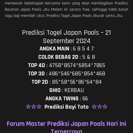
memenuhi kebahagian bersama kami yang akan membagikan Prediksi
Bocoran Japan Pools Jitu Malam ini secara free, sehingga tidak butuh
ragu lagi memilah situs Prediksi Togel Japan Pools Akurat serta Jitu.
Prediksi Togel Japan Pools – 21
September 2024
ANGKA MAIN
:
6 8 5 4 7
COLOK BEBAS 2D
:
5 & 8
TOP 4D
:
4758*8574*6854*7865
TOP 3D
:
486*546*685*854*468
TOP 2D
:
85*58*56*86*64*84
SHIO
:
KERBAU
ANGKA TWINS
:
66
☆☆☆
Prediksi Bayi Toto
☆☆☆
Forum Master Prediksi Japan Pools Hari Ini
Terpercaya