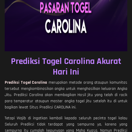
Prediksi Togel Carolina Akurat
Hari Ini
Prediksi Togel Carolina
merupakan metode orang ataupun komunitas
tersebut mengkombinasikan angka untuk menghasilkan keluaran Angka
Jitu. Prediksi Carolina akan membagikan Hasil jitu yang telah di racik
para temperatur ataupun master angka togel jitu setelah itu di untuk
bagikan lewat Situs Prediksi CAROLINA ini.
Tetapi Wajib di ingatkan kembali kepada seluruh pecinta togel kalau
Seluruh Prediksi tidak terdapat yang sempurna ya, karena yang
sempurna itu cumalah kepunyaan yang Maha Kuasa. Namun Prediksi