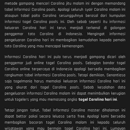
metode gampang mencari Carolina jitu malam ini dengan memandang
tabel informasi Carolina pools. Apalagi seluruh syair Carolina malam ini
ataupun tabel paito Carolina sesungguhnya berasal dari kumpulan
informasi togel Carolina pools ini. Oleh sebab seperti itu informasi
keluaran Carolina hari ini terus menjadi terkenal di golongan
penggemar toto Carolina di Indonesia. Mengingat informasi
pengeluaran Carolina hari ini membagikan kemudahan kepada pemain
toto Carolina yang mau mencapai kemenangan.
Informasi Carolina hari ini pula terus menjadi gampang dicari oleh
penggemar judi online togel Carolina pools. Sebagian bandar togel
Carolina online terpercaya di Indonesia apalagi bersedia membagikan
rangkuman tabel informasi Carolina pools. Tetapi demikian, Senantiasa
saja togelmania harus memakai keluaran informasi Carolina hari ini
yang akurat dari togel Carolina pools. Sebab kesalahan data
pengeluaran informasi Carolina malam ini dapat menimbulkan kerugian
untuk togelers yang mau memasang angka
togel Carolina hari ini
.
Tetapi jangan takut, Tabel informasi Carolina master dihalaman ini
dapat bettor pakai secara leluasa serta free. Apalagi kami bersedia
membagikan bocoran togel Carolina malam ini kepada seluruh
wisatawan yang mau bermain togel Carolina hari ini. Lumayan