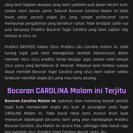
yang kami bagikan ataupun yang kami sediakan pula bukan berarti asal-
asalan. Kami berani Jamin Seluruh Bocoran Carolina Malam ini telah
lewat pakar peracik angka jitu yang sangat profesional serta
mempunyai pengalaman yang bertahun- tahun. Tidak terdapat salah nya
pula berupaya Prediksi Bocoran Togel Carolina yang kami sajikan tiap
harinya di situs ini.
Prediksi BAYITOTO Selaku Situs Prediksi Jitu Carolina malam ini, tidak
kurang ingat pula kami menegaskan kembali bahwasanya dalam
memilah situs situs prediksi harap berjaga- jaga, karena telah banyak
situs palsu yang berkeliaran di internet. Makanya kami himbau supaya
dapat memilah Bocoran Togel Carolina yang situs kami sajikan selaku
landasan memilah angka jitu yang mau kamu pasang.
Bocoran CAROLINA Malam ini Terjitu
Bocoran Carolina Malam Ini
nyatanya akan menolong banyak pecinta
togel buat memperoleh angka jitu buat di pasangkan pada Togel
CAROLINA Malam ini. Tidak butuh takut kami muncul disini buat
memenuhi kebahagian bersama kami yang akan membagikan Prediksi
Bocoran Carolina Jitu Malam ini secara free, sehingga tidak butuh ragu
lagi memilah situs Prediksi Togel Carolina Akurat serta Jitu.