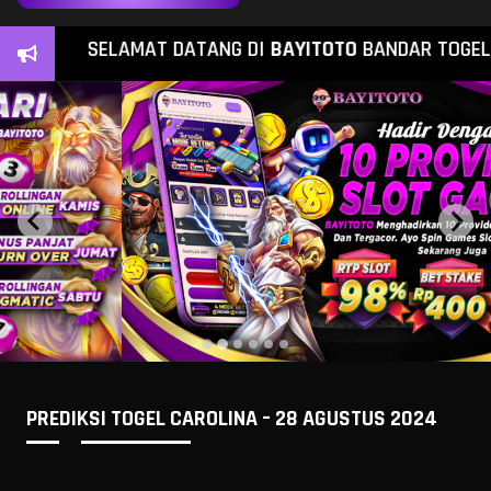
SELAMAT DATANG DI
BAYITOTO
BANDAR TOGEL ONL
PREDIKSI TOGEL CAROLINA – 28 AGUSTUS 2024