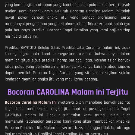
yang kami bagikan ataupun yang kami sediakan pula bukan berarti asal-
asalan. Kami berani Jamin Seluruh Bocoran Carolina Malam ini telah
lewat pakar peracik angka jitu yang sangat profesional serta
mempunyai pengalaman yang bertahun- tahun. Tidak terdapat salah nya
pula berupaya Prediksi Bocoran Togel Carolina yang kami sajikan tiap
harinya di situs ini.
Prediksi BAYITOTO Selaku Situs Prediksi Jitu Carolina malam ini, tidak
kurang ingat pula kami menegaskan kembali bahwasanya dalam
memilah situs situs prediksi harap berjaga- jaga, karena telah banyak
situs palsu yang berkeliaran di internet. Makanya kami himbau supaya
dapat memilah Bocoran Togel Carolina yang situs kami sajikan selaku
landasan memilah angka jitu yang mau kamu pasang.
Bocoran CAROLINA Malam ini Terjitu
Bocoran Carolina Malam Ini
nyatanya akan menolong banyak pecinta
togel buat memperoleh angka jitu buat di pasangkan pada Togel
CAROLINA Malam ini. Tidak butuh takut kami muncul disini buat
memenuhi kebahagian bersama kami yang akan membagikan Prediksi
Bocoran Carolina Jitu Malam ini secara free, sehingga tidak butuh ragu
lagi memilah situs Prediksi Togel Carolina Akurat serta Jitu.