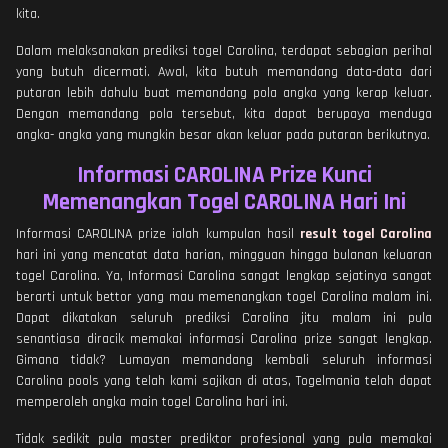
kita.
Dalam melaksanakan prediksi togel Carolina, terdapat sebagian perihal
yang butuh dicermati. Awal, kita butuh memandang data-data dari
putaran lebih dahulu buat memandang pola angka yang kerap keluar.
Dengan memandang pola tersebut, kita dapat berupaya menduga
angka- angka yang mungkin besar akan keluar pada putaran berikutnya.
Informasi CAROLINA Prize Kunci
Memenangkan Togel CAROLINA Hari Ini
Informasi CAROLINA prize ialah kumpulan hasil
result togel Carolina
hari ini yang mencatat data harian, mingguan hingga bulanan keluaran
togel Carolina. Ya, Informasi Carolina sangat lengkap sejatinya sangat
berarti untuk bettor yang mau memenangkan togel Carolina malam ini.
Dapat dikatakan seluruh prediksi Carolina jitu malam ini pula
senantiasa diracik memakai informasi Carolina prize sangat lengkap.
Gimana tidak? Lumayan memandang kembali seluruh informasi
Carolina pools yang telah kami sajikan di atas, Togelmania telah dapat
memperoleh angka main togel Carolina hari ini.
Tidak sedikit pula master prediktor profesional yang pula memakai