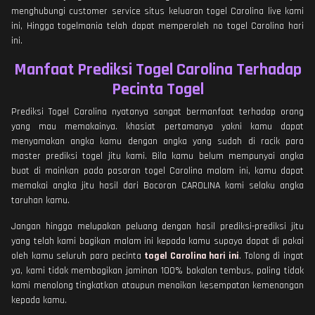
menghubungi customer service situs keluaran togel Carolina live kami
ini, Hingga togelmania telah dapat memperoleh no togel Carolina hari
ini.
Manfaat Prediksi Togel Carolina Terhadap
Pecinta Togel
Prediksi Togel Carolina nyatanya sangat bermanfaat terhadap orang
yang mau memakainya. khasiat pertamanya yakni kamu dapat
menyamakan angka kamu dengan angka yang sudah di racik para
master prediksi togel jitu kami. Bila kamu belum mempunyai angka
buat di mainkan pada pasaran togel Carolina malam ini, kamu dapat
memakai angka jitu hasil dari Bocoran CAROLINA kami selaku angka
taruhan kamu.
Jangan hingga melupakan peluang dengan hasil prediksi-prediksi jitu
yang telah kami bagikan malam ini kepada kamu supaya dapat di pakai
oleh kamu seluruh para pecinta
togel Carolina hari ini
. Tolong di ingat
ya, kami tidak membagikan jaminan 100% bakalan tembus, paling tidak
kami menolong tingkatkan ataupun menaikan kesempatan kemenangan
kepada kamu.