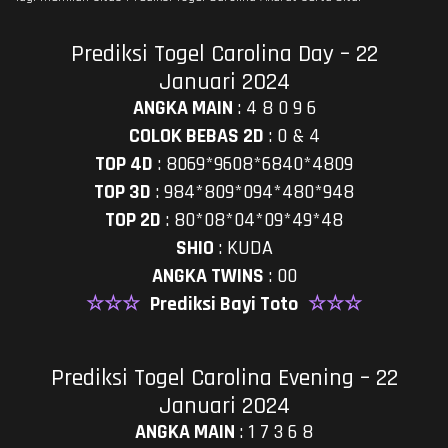
Prediksi Togel Carolina Day – 22
Januari 2024
ANGKA MAIN
:
4 8 0 9 6
COLOK BEBAS 2D
:
0 & 4
TOP 4D
:
8069*9608*6840*4809
TOP 3D
:
984*809*094*480*948
TOP 2D
:
80*08*04*09*49*48
SHIO
:
KUDA
ANGKA TWINS
:
00
☆☆☆
Prediksi Bayi Toto
☆☆☆
Prediksi Togel Carolina Evening – 22
Januari 2024
ANGKA MAIN
:
1 7 3 6 8